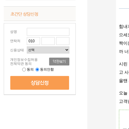
힘내
성명
으세
연락처
짝이
신용상태
까 
개인정보수집허용
전체약관 동의
시린
동의
동의안함
고 
을땐
오늘
고객