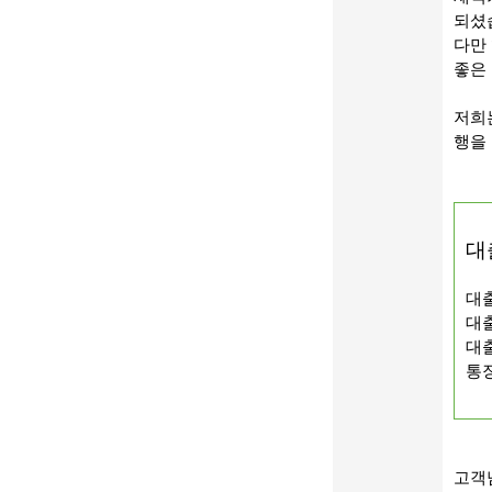
되셨
다만
좋은
저희
행을
대
대
대출
대출
통장
고객