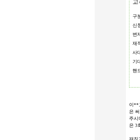
고
구
신청
변제
재직
사
기대
핸드
이*
은 
주시
은 
재직