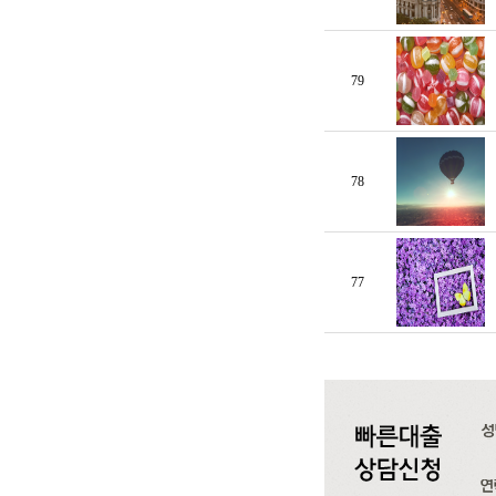
79
78
77