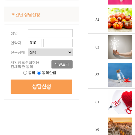
84
성명
연락처
83
신용상태
개인정보수집허용
전체약관 동의
동의
동의안함
82
81
80